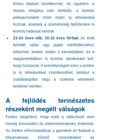
fontos lépései következnek. Az egyetem, a 
munka világába való belépés, a komoly 
párkapcsolatok mind olyan új kihívásokat 
hoznak, amelyek a személyiség fejlődésére is 
komoly hatással vannak.
23-24 éves nők, 30-32 éves férfiak
: Az érett 
felnőtté válás egy újabb mérföldkövéhez 
érkeznek, amikor sokan a karrierjükben és a 
magánéletükben is komoly döntéseket kell, 
hogy hozzanak. A személyiségük ezen a ponton 
is új kihívásokkal szembesülhet, például a 
családalapítás vagy a szakmai elismerés 
kérdései mentén.
A fejlődés természetes 
részeként megélt válságok
Fontos megérteni, hogy ezek a változások nem 
mindig könnyedén és zökkenőmentesen történnek. 
Az életkor előrehaladtával a gyerekek és fiatalok a 
folyamatosan bővülő ismereteikkel és 