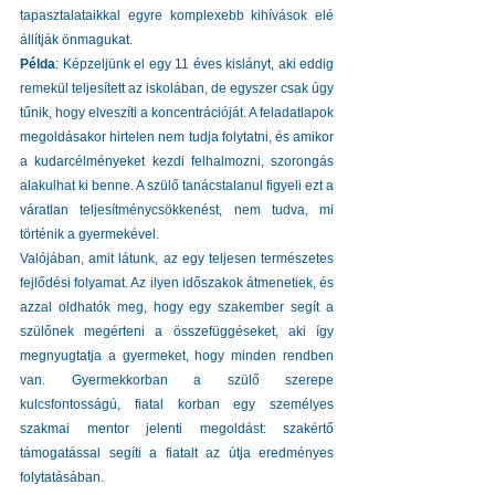
tapasztalataikkal egyre komplexebb kihívások elé 
állítják önmagukat.
Példa
: Képzeljünk el egy 11 éves kislányt, aki eddig 
remekül teljesített az iskolában, de egyszer csak úgy 
tűnik, hogy elveszíti a koncentrációját. A feladatlapok 
megoldásakor hirtelen nem tudja folytatni, és amikor 
a kudarcélményeket kezdi felhalmozni, szorongás 
alakulhat ki benne. A szülő tanácstalanul figyeli ezt a 
váratlan teljesítménycsökkenést, nem tudva, mi 
történik a gyermekével.
Valójában, amit látunk, az egy teljesen természetes 
fejlődési folyamat. Az ilyen időszakok átmenetiek, és 
azzal oldhatók meg, hogy egy szakember segít a 
szülőnek megérteni a összefüggéseket, aki így 
megnyugtatja a gyermeket, hogy minden rendben 
van. Gyermekkorban a szülő szerepe 
kulcsfontosságú, fiatal korban egy személyes 
szakmai mentor jelenti megoldást: szakértő 
támogatással segíti a fiatalt az útja eredményes 
folytatásában.