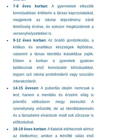
7-8 éves korban
: A gyermekek elkezdik 
komolyabban értékelni a társas kapcsolataikat, 
megjelenik az iskolai teljesítmény iránti 
felelősség érzése, és sokszor megküzdenek a 
versenyhelyzetekkel is.
9-12 éves korban
: Az önálló gondolkodás, a 
kritikus és analitikus készségek fejlődése, 
valamint a társas identitás kialakítása zajlik. 
Ebben a korban a gyerekek gyakran 
találkoznak első komolyabb kihívásaikkal, 
legyen szó iskolai problémákról vagy szociális 
interakciókról.
14-15 évesen
: A pubertás idején nemcsak a 
test, hanem a mentális és érzelmi világ is 
jelentős változáson megy keresztül. A 
személyiség erősödik, de az identitáskeresés 
és a társadalmi elvárások miatt sok zűrzavar is 
előfordulhat.
18-19 éves korban
: A fiatalok elérkeznek ahhoz 
az életkorhoz, amikor a felnőtté válás első 