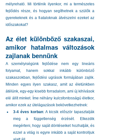
mélyreható. Mi történik ilyenkor, mi a természetes 
fejlődés része, és hogyan segíthetnek a szülők a 
gyerekeknek és a fiataloknak átvészelni ezeket az 
időszakokat?
Az élet különböző szakaszai, 
amikor hatalmas változások 
zajlanak bennünk
A személyiségünk fejlődése nem egy lineáris 
folyamat, hanem sokkal inkább különböző 
szakaszokban, fejlődési ugrások formájában zajlik. 
Minden egyes ilyen szakasz, amit az életünkben 
átélünk, egy-egy kisebb forradalom, ami új kihívások 
elé állít minket. Íme néhány kulcsfontosságú életkor, 
amikor ezek az útelágazások bekövetkezhetnek:
3-4 éves korban
: A kicsik először tapasztalják 
meg a függetlenség érzését. Elkezdik 
megérteni, hogy saját döntéseiket hozhatják, és 
ezzel a világ is egyre inkább a saját kontrolljuk 
alatt áll.