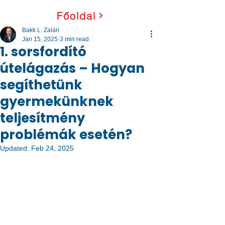
Főoldal
Bakk L. Zalán
Jan 15, 2025
3 min read
1. sorsfordító
útelágazás – Hogyan
segíthetünk
gyermekünknek
teljesítmény
problémák esetén?
Updated:
Feb 24, 2025