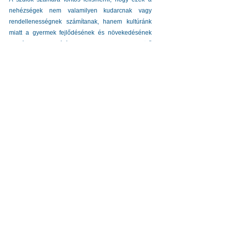
nehézségek nem valamilyen kudarcnak vagy 
rendellenességnek számítanak, hanem kultúránk 
miatt a gyermek fejlődésének és növekedésének 
természetes velejárói. A legjobb, amit egy szülő 
tehet, hogy figyelemmel kíséri gyermekét, segíti őt a 
nehézségek megértésében és időnként tanácsot kér 
a mentortól.  A változásokat, legyen szó iskolai 
teljesítményről, viselkedésbeli módosulásról vagy 
érzelmi hullámvasútról, együtt, hozzáértéssel  kell 
kezelni. Alapelv: kerüljük el gyermekünk 
megbélyegzését.
Az ilyen helyzetekben a szülői együttérzés és a 
kiváltó okok megértése a legfontosabb, hiszen a 
gyermek és fiatalok így képesek a kudarcot 
erőforrássá formálni.
Összegzés
A személyiségünk fejlődése során rengeteg olyan 
fontos pillanat adódik, amikor különböző 
életkorokban komoly változások történnek 