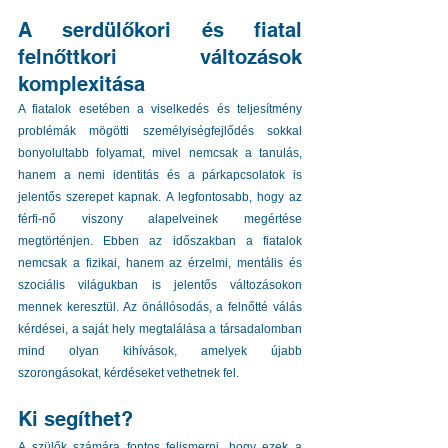
A serdülőkori és fiatal 
felnőttkori változások 
komplexitása
A fiatalok esetében a viselkedés és teljesítmény 
problémák mögötti személyiségfejlődés sokkal 
bonyolultabb folyamat, mivel nemcsak a tanulás, 
hanem a nemi identitás és a párkapcsolatok is 
jelentős szerepet kapnak. A legfontosabb, hogy az 
férfi-nő viszony alapelveinek megértése 
megtörténjen. Ebben az időszakban a fiatalok 
nemcsak a fizikai, hanem az érzelmi, mentális és 
szociális világukban is jelentős változásokon 
mennek keresztül. Az önállósodás, a felnőtté válás 
kérdései, a saját hely megtalálása a társadalomban 
mind olyan kihívások, amelyek újabb 
szorongásokat, kérdéseket vethetnek fel.
Ki segíthet?
A szülők számára fontos felismerni, hogy ezek a 