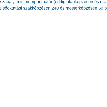
szabályi minimumponthatár (eddig alapképzésen és oszt
elsőoktatási szakképzésen 240 és mesterképzésen 50 po