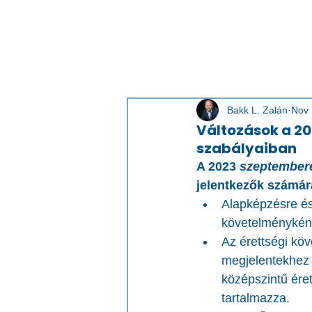
Bakk L. Zalán
Nov 
Változások a 2
szabályaiban
A 2023 
szeptember
jelentkezők számár
Alapképzésre és 
követelményként 
Az érettségi kö
megjelentekhez (
középszintű érett
tartalmazza.