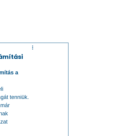
ámítási
mítás a 
i 
gát tenniük.
 már 
nak 
zat 