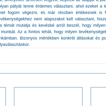
lyan pályát lenne érdemes választani, ahol ezeket a t
mel fogom végezni, és már részben értékesnek is f
ékenységekhez nem alapszakot kell választani, hisze
 témát mutatja és kevésbé arról beszél, hogy milyen
a munkát. Az a fontos tehát, hogy milyen tevékenységek
kámban. Bizonyos mértékben konkrét állásokat és poz
lyaválasztáskor.