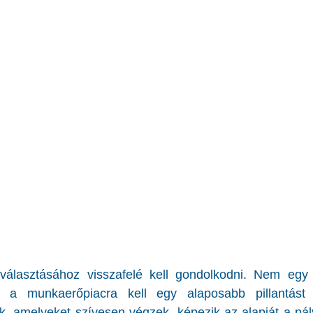
iválasztásához visszafelé kell gondolkodni. Nem egy a
n a munkaerőpiacra kell egy alaposabb pillantást 
 amelyeket szívesen végzek, képezik az alapját a pály