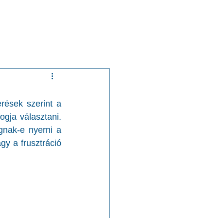
rések szerint a 
gja választani. 
nak-e nyerni a 
y a frusztráció 