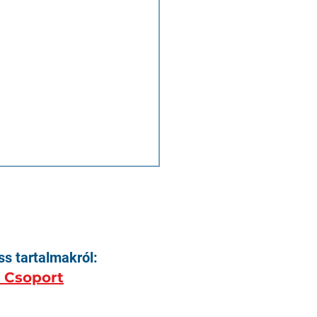
ss tartalmakról:
k Csoport
hét, ami irányt