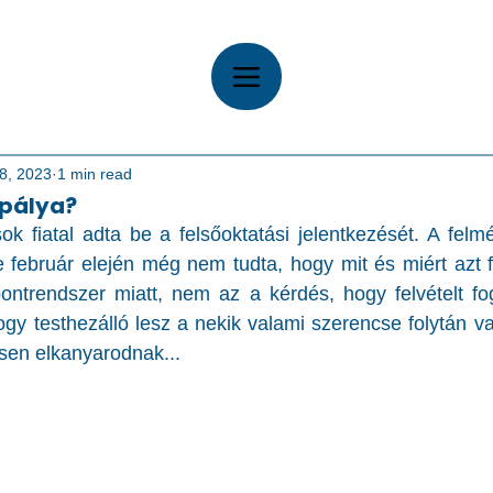
8, 2023
1 min read
tpálya?
ok fiatal adta be a felsőoktatási jelentkezését. A felmé
e február elején még nem tudta, hogy mit és miért azt fo
ontrendszer miatt, nem az a kérdés, hogy felvételt fog
y testhezálló lesz a nekik valami szerencse folytán vag
sen elkanyarodnak...