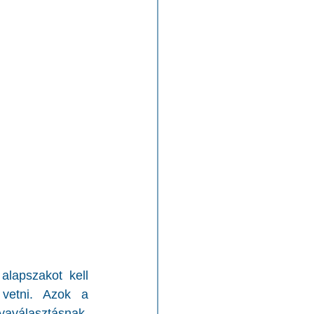
lapszakot kell 
vetni. Azok a 
aválasztásnak, 