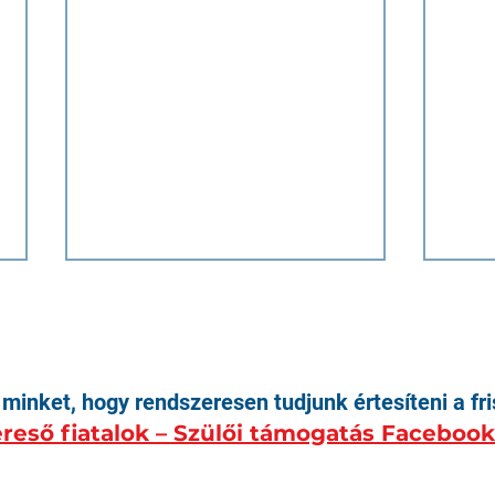
minket, hogy rendszeresen tudjunk értesíteni a fri
reső fiatalok – Szülői támogatás Faceboo
Újra aktívabban itt a
Egy 