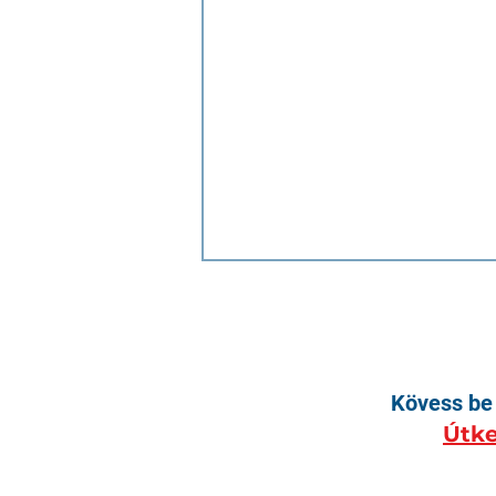
Kövess be 
Útke
Nem elég megtalálni, mi