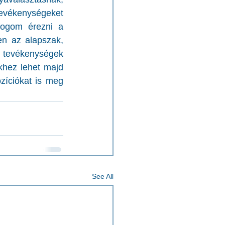
evékenységeket 
ogom érezni a 
n az alapszak, 
 tevékenységek 
hez lehet majd 
íciókat is meg 
See All