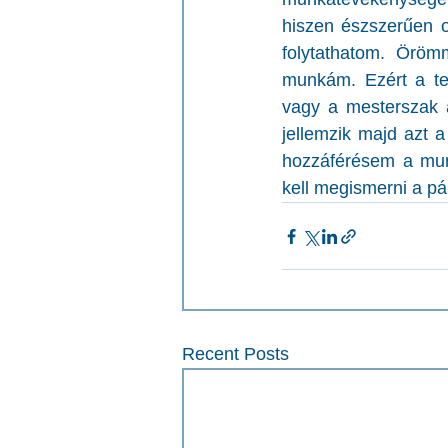
hiszen észszerűen o
folytathatom. Öröm
munkám. Ezért a tev
vagy a mesterszak a
jellemzik majd azt 
hozzáférésem a mun
kell megismerni a pá
Recent Posts