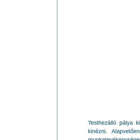
Testhezálló pálya k
kinézni. Alapvetőe
munkatevékenységek,