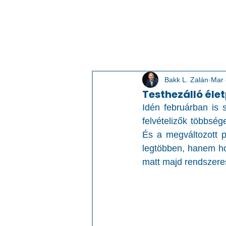
Bakk L. Zalán
Mar 
Testhezálló éle
Idén februárban is s
felvételizők többség
És a megváltozott p
legtöbben, hanem hog
matt majd rendszere