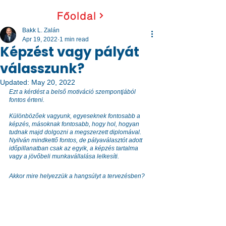
Főoldal
Bakk L. Zalán
Apr 19, 2022
1 min read
Képzést vagy pályát
válasszunk?
Updated:
May 20, 2022
Ezt a kérdést a belső motiváció szempontjából 
fontos érteni. 
Különbözőek vagyunk, egyeseknek fontosabb a 
képzés, másoknak fontosabb, hogy hol, hogyan 
tudnak majd dolgozni a megszerzett diplomával. 
Nyilván mindkettő fontos, de pályaválasztót adott 
időpillanatban csak az egyik, a képzés tartalma 
vagy a jövőbeli munkavállalása lelkesíti. 
Akkor mire helyezzük a hangsúlyt a tervezésben?