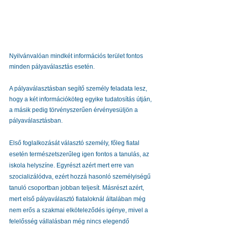
Nyilvánvalóan mindkét információs terület fontos 
minden pályaválasztás esetén. 
A pályaválasztásban segítő személy feladata lesz, 
hogy a két információköteg egyike tudatosítás útján, 
a másik pedig törvényszerűen érvényesüljön a 
pályaválasztásban. 
Első foglalkozását választó személy, főleg fiatal 
esetén természetszerűleg igen fontos a tanulás, az 
iskola helyszíne. Egyrészt azért mert erre van 
szocializálódva, ezért hozzá hasonló személyiségű 
tanuló csoportban jobban teljesít. Másrészt azért, 
mert első pályaválasztó fiataloknál általában még 
nem erős a szakmai elköteleződés igénye, mivel a 
felelősség vállalásban még nincs elegendő 