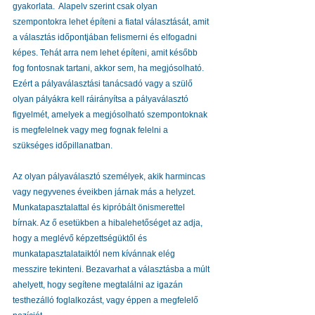
gyakorlata.  Alapelv szerint csak olyan 
szempontokra lehet építeni a fiatal választását, amit 
a választás időpontjában felismerni és elfogadni 
képes. Tehát arra nem lehet építeni, amit később 
fog fontosnak tartani, akkor sem, ha megjósolható. 
Ezért a pályaválasztási tanácsadó vagy a szülő 
olyan pályákra kell ráirányítsa a pályaválasztó 
figyelmét, amelyek a megjósolható szempontoknak 
is megfelelnek vagy meg fognak felelni a 
szükséges időpillanatban. 
Az olyan pályaválasztó személyek, akik harmincas 
vagy negyvenes éveikben járnak más a helyzet. 
Munkatapasztalattal és kipróbált önismerettel 
bírnak. Az ő esetükben a hibalehetőséget az adja, 
hogy a meglévő képzettségüktől és 
munkatapasztalataiktól nem kívánnak elég 
messzire tekinteni. Bezavarhat a választásba a múlt 
ahelyett, hogy segítene megtalálni az igazán 
testhezálló foglalkozást, vagy éppen a megfelelő 