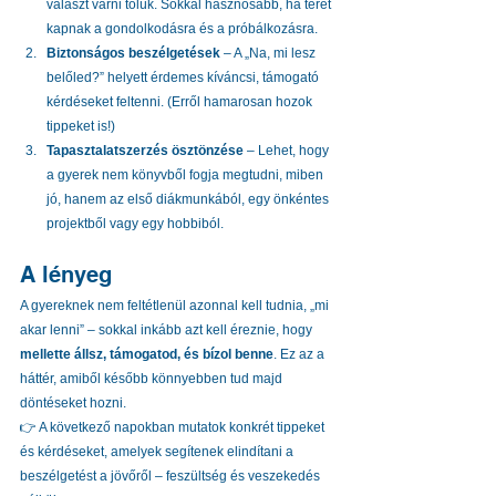
választ várni tőlük. Sokkal hasznosabb, ha teret 
kapnak a gondolkodásra és a próbálkozásra.
Biztonságos beszélgetések
 – A „Na, mi lesz 
belőled?” helyett érdemes kíváncsi, támogató 
kérdéseket feltenni. (Erről hamarosan hozok 
tippeket is!)
Tapasztalatszerzés ösztönzése
 – Lehet, hogy 
a gyerek nem könyvből fogja megtudni, miben 
jó, hanem az első diákmunkából, egy önkéntes 
projektből vagy egy hobbiból.
A lényeg
A gyereknek nem feltétlenül azonnal kell tudnia, „mi 
akar lenni” – sokkal inkább azt kell éreznie, hogy 
mellette állsz, támogatod, és bízol benne
. Ez az a 
háttér, amiből később könnyebben tud majd 
döntéseket hozni.
👉 A következő napokban mutatok konkrét tippeket 
és kérdéseket, amelyek segítenek elindítani a 
beszélgetést a jövőről – feszültség és veszekedés 