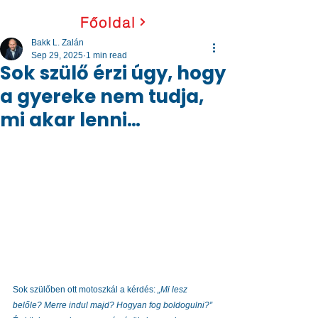
Főoldal
Bakk L. Zalán
Sep 29, 2025
1 min read
Sok szülő érzi úgy, hogy
a gyereke nem tudja,
mi akar lenni…
Sok szülőben ott motoszkál a kérdés: 
„Mi lesz 
belőle? Merre indul majd? Hogyan fog boldogulni?” 