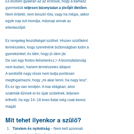
És közben gyakran az az érzésük, hogy a kamasz 
gyermekük 
teljesen bizonytalan a jövőjét illetően
. 
Nem érdekli, nem beszél róla, vagy ha mégis, akkor 
egyik nap ezt mondja, másnap annak az 
ellenkezőjét.
Ez rengeteg feszültséget szülhet. Hiszen szülőként 
természetes, hogy szeretnénk biztonságban tudni a 
gyerekünket, és látni, hogy jó úton jár.
De van egy fontos felismerés:👉 A bizonytalanság 
nem kudarc, hanem 
természetes állapot
.
A serdülők nagy része nem tudja pontosan 
megfogalmazni, hogy „mi akar lenni, ha nagy lesz”. 
És ez így van rendjén. A mai világban, ahol 
szakmák tűnnek el és újak születnek, teljesen 
érthető, ha egy 14–18 éves fiatal még csak keresi 
magát.
Mit tehet ilyenkor a szülő?
Türelem és nyitottság
 – Nem kell azonnali 