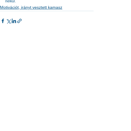
nélkül.
Motivációt, irányt vesztett kamasz
See All
Recent Posts