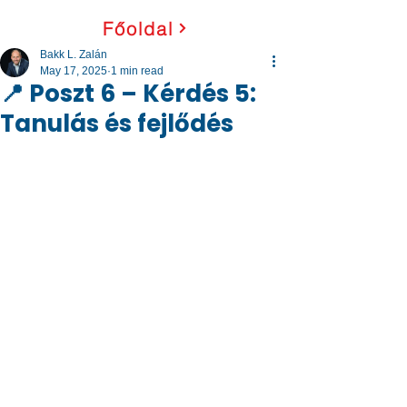
Főoldal
Bakk L. Zalán
May 17, 2025
1 min read
📍 Poszt 6 – Kérdés 5:
Tanulás és fejlődés