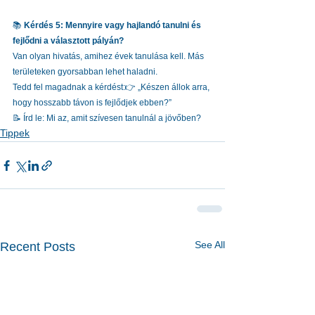
📚 
Kérdés 5: Mennyire vagy hajlandó tanulni és 
fejlődni a választott pályán?
Van olyan hivatás, amihez évek tanulása kell. Más 
területeken gyorsabban lehet haladni.
Tedd fel magadnak a kérdést:👉 „Készen állok arra, 
hogy hosszabb távon is fejlődjek ebben?”
📝 Írd le: Mi az, amit szívesen tanulnál a jövőben?
Tippek
See All
Recent Posts