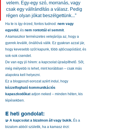
velem. Egy-egy szó, morranás, vagy 
csak egy vállrándítás a válasz. Pedig 
régen olyan jókat beszélgettünk...”
Ha te is így érzed, fontos tudnod: 
nem vagy 
egyedül
, és 
nem rontottál el semmit
.
A kamaszkor természetes velejárója az, hogy a 
gyerek 
leválik
, önállóvá válik. Ez gyakran azzal jár, 
hogy kevesebb szót kapunk, több ajtócsapódást, és 
sok-sok csendet.
De van egy jó hírem: a kapcsolat újraépíthető. Sőt, 
még mélyebb is lehet, mint korábban – csak más 
alapokra kell helyezni.
Ez a blogposzt-sorozat azért indul, hogy 
kézzelfogható kommunikációs 
kapaszkodókat
 adjon neked – minden héten, kis 
lépésekben.
E heti gondolat:
🧩 
A kapcsolat a bizalmon áll vagy bukik. 
És a 
bizalom abból születik, ha a kamasz érzi: