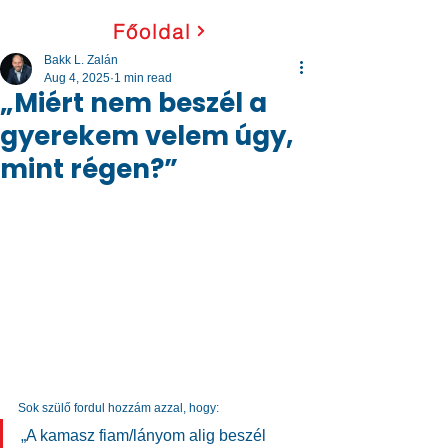
Főoldal
Bakk L. Zalán
Aug 4, 2025
1 min read
„Miért nem beszél a
gyerekem velem úgy,
mint régen?”
Sok szülő fordul hozzám azzal, hogy:
„A kamasz fiam/lányom alig beszél 