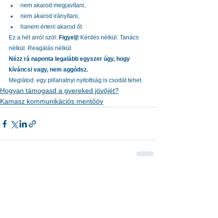
nem akarod megjavítani,
nem akarod irányítani,
hanem 
érteni
 akarod őt.
Ez a hét arról szól: 
Figyelj! 
Kérdés nélkül. Tanács 
nélkül. Reagálás nélkül.
Nézz rá naponta legalább egyszer úgy, hogy 
kíváncsi vagy, nem aggódsz. 
Meglátod: egy pillanatnyi nyitottság is csodát tehet.
Hogyan támogasd a gyereked jövőjét?
Kamasz kommunikációs mentőöv
See All
Recent Posts