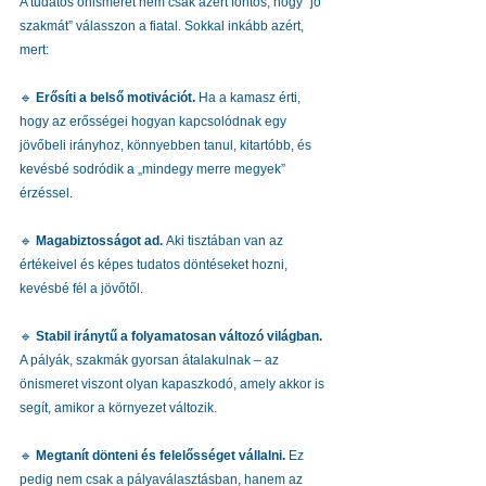
A tudatos önismeret nem csak azért fontos, hogy “jó 
szakmát” válasszon a fiatal. Sokkal inkább azért, 
mert:
🔹 
Erősíti a belső motivációt. 
Ha a kamasz érti, 
hogy az erősségei hogyan kapcsolódnak egy 
jövőbeli irányhoz, könnyebben tanul, kitartóbb, és 
kevésbé sodródik a „mindegy merre megyek” 
érzéssel.
🔹 
Magabiztosságot ad. 
Aki tisztában van az 
értékeivel és képes tudatos döntéseket hozni, 
kevésbé fél a jövőtől.
🔹 
Stabil iránytű a folyamatosan változó világban. 
A pályák, szakmák gyorsan átalakulnak – az 
önismeret viszont olyan kapaszkodó, amely akkor is 
segít, amikor a környezet változik.
🔹 
Megtanít dönteni és felelősséget vállalni. 
Ez 
pedig nem csak a pályaválasztásban, hanem az 