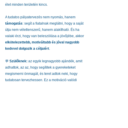
élet minden területén kincs.
A tudatos pályatervezés nem nyomás, hanem 
támogatás
: segít a fiatalnak meglátni, hogy a saját 
útja nem véletlenszerű, hanem alakítható. És ha 
valaki érzi, hogy van beleszólása a jövőjébe, akkor 
elkötelezettebb, motiváltabb és jóval nagyobb 
kedvvel dolgozik a céljaiért
.
💬 
Szülőknek:
 az egyik legnagyobb ajándék, amit 
adhattok, az az, hogy segítitek a gyereketeket 
megismerni önmagát, és teret adtok neki, hogy 
tudatosan tervezhessen. Ez a motiváció valódi 
forrása.