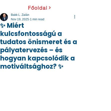
Főoldal
Bakk L. Zalán
Nov 19, 2025
1 min read
✨ Miért
kulcsfontosságú a
tudatos önismeret és a
pályatervezés – és
hogyan kapcsolódik a
motiváltsághoz? ✨