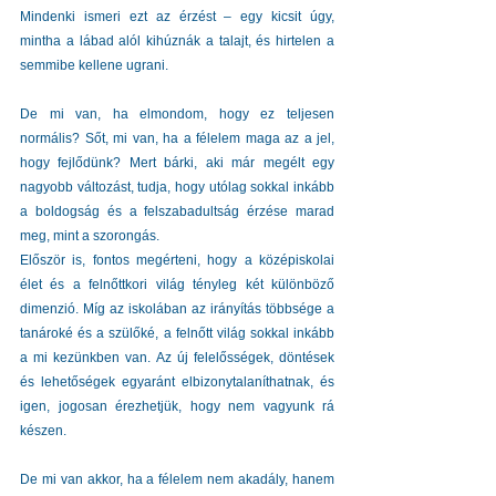
Mindenki ismeri ezt az érzést – egy kicsit úgy, 
mintha a lábad alól kihúznák a talajt, és hirtelen a 
semmibe kellene ugrani.
De mi van, ha elmondom, hogy ez teljesen 
normális? Sőt, mi van, ha a félelem maga az a jel, 
hogy fejlődünk? Mert bárki, aki már megélt egy 
nagyobb változást, tudja, hogy utólag sokkal inkább 
a boldogság és a felszabadultság érzése marad 
meg, mint a szorongás.
Először is, fontos megérteni, hogy a középiskolai 
élet és a felnőttkori világ tényleg két különböző 
dimenzió. Míg az iskolában az irányítás többsége a 
tanároké és a szülőké, a felnőtt világ sokkal inkább 
a mi kezünkben van. Az új felelősségek, döntések 
és lehetőségek egyaránt elbizonytalaníthatnak, és 
igen, jogosan érezhetjük, hogy nem vagyunk rá 
készen.
De mi van akkor, ha a félelem nem akadály, hanem 