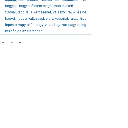
hagyjuk, hogy a félelem megállítson minket!
Szóval, tedd fel a kérdéseket, válaszolj rájuk, és ne 
hagyd, hogy a változások eluralkodjanak rajtad. Egy 
lépésre vagy attól, hogy valami igazán nagy dolog 
kezdődjön az életedben.
See All
Recent Posts