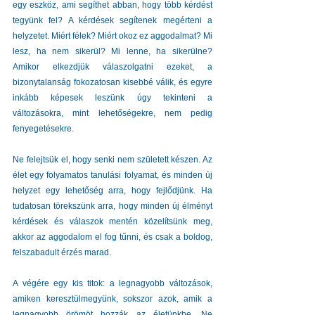
egy eszköz, ami segíthet abban, hogy több kérdést 
tegyünk fel? A kérdések segítenek megérteni a 
helyzetet. Miért félek? Miért okoz ez aggodalmat? Mi 
lesz, ha nem sikerül? Mi lenne, ha sikerülne? 
Amikor elkezdjük válaszolgatni ezeket, a 
bizonytalanság fokozatosan kisebbé válik, és egyre 
inkább képesek leszünk úgy tekinteni a 
változásokra, mint lehetőségekre, nem pedig 
fenyegetésekre.
Ne felejtsük el, hogy senki nem született készen. Az 
élet egy folyamatos tanulási folyamat, és minden új 
helyzet egy lehetőség arra, hogy fejlődjünk. Ha 
tudatosan törekszünk arra, hogy minden új élményt 
kérdések és válaszok mentén közelítsünk meg, 
akkor az aggodalom el fog tűnni, és csak a boldog, 
felszabadult érzés marad.
A végére egy kis titok: a legnagyobb változások, 
amiken keresztülmegyünk, sokszor azok, amik a 
legnagyobb örömöt hozzák az életünkbe. Ne 