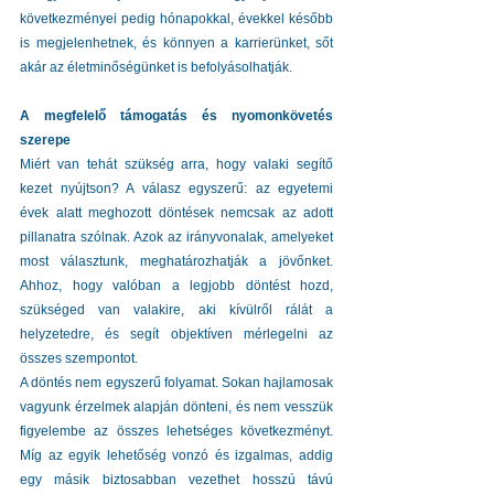
következményei pedig hónapokkal, évekkel később 
is megjelenhetnek, és könnyen a karrierünket, sőt 
akár az életminőségünket is befolyásolhatják.
A megfelelő támogatás és nyomonkövetés 
szerepe
Miért van tehát szükség arra, hogy valaki segítő 
kezet nyújtson? A válasz egyszerű: az egyetemi 
évek alatt meghozott döntések nemcsak az adott 
pillanatra szólnak. Azok az irányvonalak, amelyeket 
most választunk, meghatározhatják a jövőnket. 
Ahhoz, hogy valóban a legjobb döntést hozd, 
szükséged van valakire, aki kívülről rálát a 
helyzetedre, és segít objektíven mérlegelni az 
összes szempontot.
A döntés nem egyszerű folyamat. Sokan hajlamosak 
vagyunk érzelmek alapján dönteni, és nem vesszük 
figyelembe az összes lehetséges következményt. 
Míg az egyik lehetőség vonzó és izgalmas, addig 
egy másik biztosabban vezethet hosszú távú 