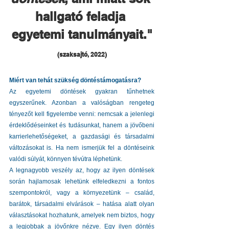
hallgató feladja 
egyetemi tanulmányait."
(szaksajtó, 2022)
Miért van tehát szükség döntéstámogatásra?
Az egyetemi döntések gyakran tűnhetnek 
egyszerűnek. Azonban a valóságban rengeteg 
tényezőt kell figyelembe venni: nemcsak a jelenlegi 
érdeklődéseinket és tudásunkat, hanem a jövőbeni 
karrierlehetőségeket, a gazdasági és társadalmi 
változásokat is. Ha nem ismerjük fel a döntéseink 
valódi súlyát, könnyen tévútra léphetünk.
A legnagyobb veszély az, hogy az ilyen döntések 
során hajlamosak lehetünk elfeledkezni a fontos 
szempontokról, vagy a környezetünk – család, 
barátok, társadalmi elvárások – hatása alatt olyan 
választásokat hozhatunk, amelyek nem biztos, hogy 
a legjobbak a jövőnkre nézve. Egy ilyen döntés 