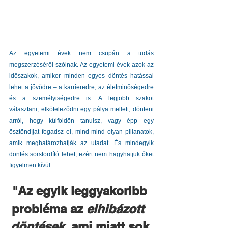
Az egyetemi évek nem csupán a tudás 
megszerzéséről szólnak. Az egyetemi évek azok az 
időszakok, amikor minden egyes döntés hatással 
lehet a jövődre – a karrieredre, az életminőségedre 
és a személyiségedre is. A legjobb szakot 
választani, elköteleződni egy pálya mellett, dönteni 
arról, hogy külföldön tanulsz, vagy épp egy 
ösztöndíjat fogadsz el, mind-mind olyan pillanatok, 
amik meghatározhatják az utadat. És mindegyik 
döntés sorsfordító lehet, ezért nem hagyhatjuk őket 
figyelmen kívül.
"Az egyik leggyakoribb 
probléma az 
elhibázott  
döntések
, ami miatt sok 