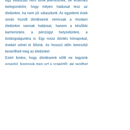
egy választás nem tűnik jelentősnek, de érdemes 
belegondolni, hogy milyen hatással lesz az 
életünkre, ha nem jól választunk. Az egyetemi évek 
során hozott döntéseink nemcsak a mostani 
életünkre vannak hatással, hanem a későbbi 
karrierünkre, a pénzügyi helyzetünkre, a 
boldogságunkra is. Egy rossz döntés hónapokat, 
éveket vehet el tőlünk, és hosszú időn keresztül 
keserítheti meg az életünket.
Ezért fontos, hogy döntéseink előtt ne legyünk 
egyedül. Keressük meg azt a szakértőt, aki segíthet 
a helyes választásban. Olyan valakit, aki mellettünk 
áll, aki képes végig vezetni minket ezen a nehéz 
úton, és aki segít abban, hogy a lehető legjobban 
hozzuk meg a döntéseinket.
A döntéseid meghatározzák a jövődet. Ne hagyd, 
hogy a környezeted, a nyomás, vagy a pillanatnyi 
érzelmeid befolyásolják a választásaidat.
A tudatos döntéshozatal és a folyamatos 
nyomonkövetés a legjobb módja annak, hogy a 