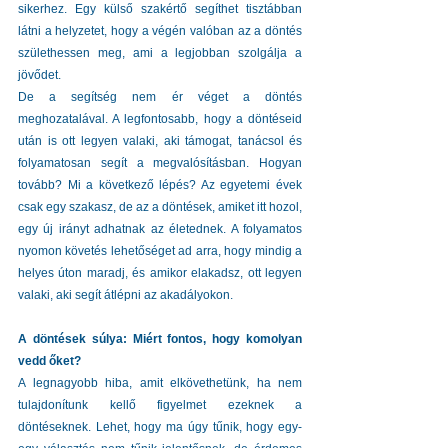
sikerhez. Egy külső szakértő segíthet tisztábban 
látni a helyzetet, hogy a végén valóban az a döntés 
születhessen meg, ami a legjobban szolgálja a 
jövődet.
De a segítség nem ér véget a döntés 
meghozatalával. A legfontosabb, hogy a döntéseid 
után is ott legyen valaki, aki támogat, tanácsol és 
folyamatosan segít a megvalósításban. Hogyan 
tovább? Mi a következő lépés? Az egyetemi évek 
csak egy szakasz, de az a döntések, amiket itt hozol, 
egy új irányt adhatnak az életednek. A folyamatos 
nyomon követés lehetőséget ad arra, hogy mindig a 
helyes úton maradj, és amikor elakadsz, ott legyen 
valaki, aki segít átlépni az akadályokon.
A döntések súlya: Miért fontos, hogy komolyan 
vedd őket?
A legnagyobb hiba, amit elkövethetünk, ha nem 
tulajdonítunk kellő figyelmet ezeknek a 
döntéseknek. Lehet, hogy ma úgy tűnik, hogy egy-