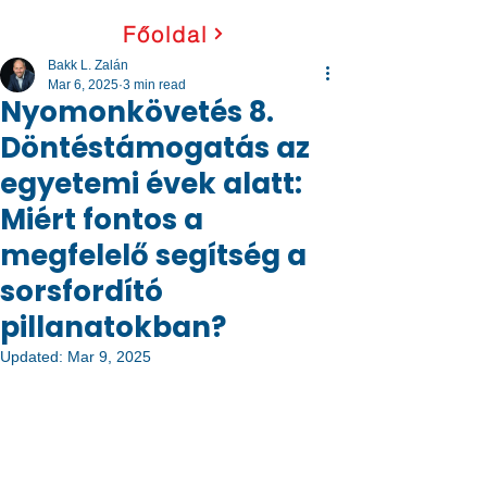
Főoldal
Bakk L. Zalán
Mar 6, 2025
3 min read
Nyomonkövetés 8.
Döntéstámogatás az
egyetemi évek alatt:
Miért fontos a
megfelelő segítség a
sorsfordító
pillanatokban?
Updated:
Mar 9, 2025