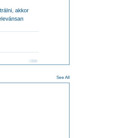
rálni, akkor 
elevánsan 
See All