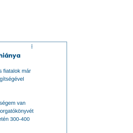
 hiánya
 fiatalok már 
gítségével 
őségem van 
 forgatókönyvét 
etén 300-400 