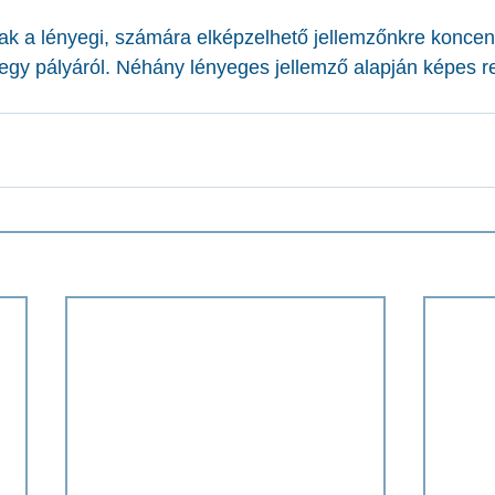
nak a lényegi, számára elképzelhető jellemzőnkre koncent
 egy pályáról. Néhány lényeges jellemző alapján képes r