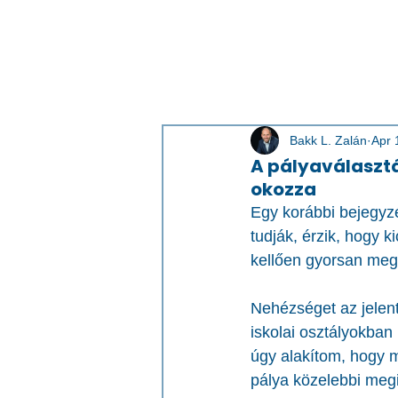
Bakk L. Zalán
Apr 
A pályaválaszt
okozza
Egy korábbi bejegyz
tudják, érzik, hogy k
kellően gyorsan meg 
Nehézséget az jelen
iskolai osztályokban 
úgy alakítom, hogy 
pálya közelebbi megi