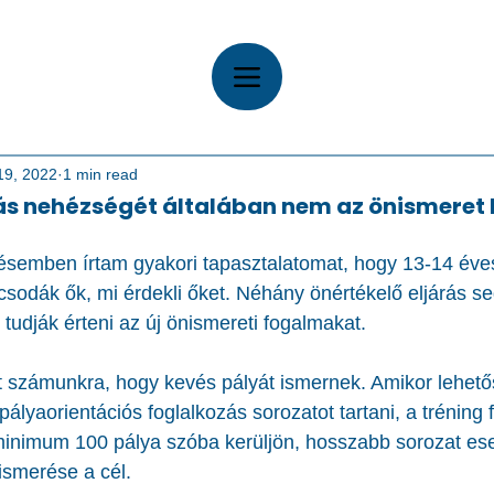
19, 2022
1 min read
ás nehézségét általában nem az önismeret
ésemben írtam gyakori tapasztalatomat, hogy 13-14 éves
icsodák ők, mi érdekli őket. Néhány önértékelő eljárás se
tudják érteni az új önismereti fogalmakat. 
t számunkra, hogy kevés pályát ismernek. Amikor lehet
pályaorientációs foglalkozás sorozatot tartani, a tréning
minimum 100 pálya szóba kerüljön, hosszabb sorozat es
smerése a cél. 