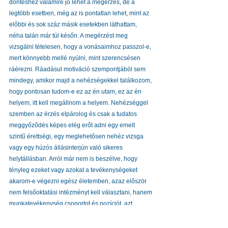
döntéshez valamire jó lehet a megérzés, de a 
legtöbb esetben, még az is pontatlan lehet, mint az 
előbbi és sok száz másik esetekben láthattam, 
néha talán már túl későn. A megérzést meg 
vizsgálni tételesen, hogy a vonásaimhoz passzol-e, 
mert könnyebb mellé nyúlni, mint szerencsésen 
ráérezni. Ráadásul motiváció szempontjából sem 
mindegy, amikor majd a nehézségekkel találkozom, 
hogy pontosan tudom-e ez az én utam, ez az én 
helyem, itt kell megállnom a helyem. Nehézséggel 
szemben az érzés elpárolog és csak a tudatos 
meggyőződés képes elég erőt adni egy emelt 
szintű érettségi, egy meglehetősen nehéz vizsga 
vagy egy húzós állásinterjún való sikeres 
helytállásban. Arról már nem is beszélve, hogy 
tényleg ezeket vagy azokat a tevékenységeket 
akarom-e végezni egész életemben, azaz először 
nem felsőoktatási intézményt kell választani, hanem 
munkatevékenység csoportot és pozíciót, azt 
ezektől visszafelé gondolkodva végül megnevezni 
az alapszakot. 