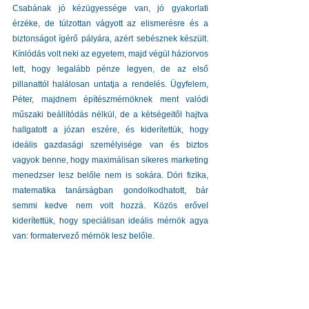
Csabának jó kézügyessége van, jó gyakorlati 
érzéke, de túlzottan vágyott az elismerésre és a 
biztonságot ígérő pályára, azért sebésznek készült. 
Kínlódás volt neki az egyetem, majd végül háziorvos 
lett, hogy legalább pénze legyen, de az első 
pillanattól halálosan untatja a rendelés. Ügyfelem, 
Péter, majdnem építészmérnöknek ment valódi 
műszaki beállítódás nélkül, de a kétségeitől hajtva 
hallgatott a józan eszére, és kiderítettük, hogy 
ideális gazdasági személyisége van és biztos 
vagyok benne, hogy maximálisan sikeres marketing 
menedzser lesz belőle nem is sokára. Dóri fizika, 
matematika tanárságban gondolkodhatott, bár 
semmi kedve nem volt hozzá. Közös erővel 
kiderítettük, hogy speciálisan ideális mérnök agya 
van: formatervező mérnök lesz belőle. 