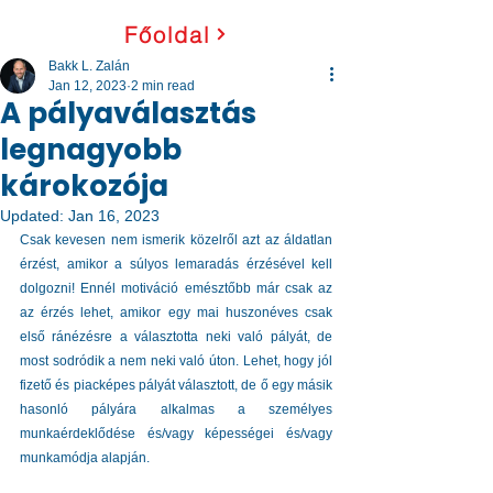
Főoldal
Bakk L. Zalán
Jan 12, 2023
2 min read
A pályaválasztás
legnagyobb
károkozója
Updated:
Jan 16, 2023
Csak kevesen nem ismerik közelről azt az áldatlan 
érzést, amikor a súlyos lemaradás érzésével kell 
dolgozni! Ennél motiváció emésztőbb már csak az 
az érzés lehet, amikor egy mai huszonéves csak 
első ránézésre a választotta neki való pályát, de 
most sodródik a nem neki való úton. Lehet, hogy jól 
fizető és piacképes pályát választott, de ő egy másik 
hasonló pályára alkalmas a személyes 
munkaérdeklődése és/vagy képességei és/vagy 
munkamódja alapján. 