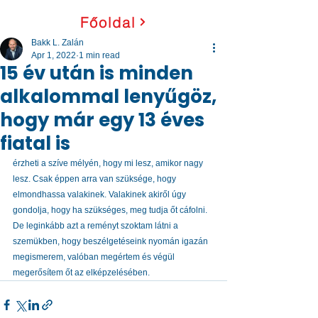
Főoldal
Bakk L. Zalán
Apr 1, 2022
1 min read
15 év után is minden
alkalommal lenyűgöz,
hogy már egy 13 éves
fiatal is
érzheti a szíve mélyén, hogy mi lesz, amikor nagy 
lesz. Csak éppen arra van szüksége, hogy 
elmondhassa valakinek. Valakinek akiről úgy 
gondolja, hogy ha szükséges, meg tudja őt cáfolni. 
De leginkább azt a reményt szoktam látni a 
szemükben, hogy beszélgetéseink nyomán igazán 
megismerem, valóban megértem és végül 
megerősítem őt az elképzelésében. 