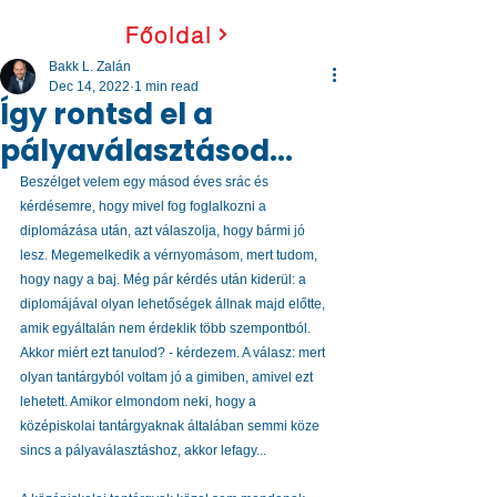
Főoldal
Bakk L. Zalán
Dec 14, 2022
1 min read
Így rontsd el a
pályaválasztásod...
Beszélget velem egy másod éves srác és 
kérdésemre, hogy mivel fog foglalkozni a 
diplomázása után, azt válaszolja, hogy bármi jó 
lesz. Megemelkedik a vérnyomásom, mert tudom, 
hogy nagy a baj. Még pár kérdés után kiderül: a 
diplomájával olyan lehetőségek állnak majd előtte, 
amik egyáltalán nem érdeklik több szempontból. 
Akkor miért ezt tanulod? - kérdezem. A válasz: mert 
olyan tantárgyból voltam jó a gimiben, amivel ezt 
lehetett. Amikor elmondom neki, hogy a 
középiskolai tantárgyaknak általában semmi köze 
sincs a pályaválasztáshoz, akkor lefagy...