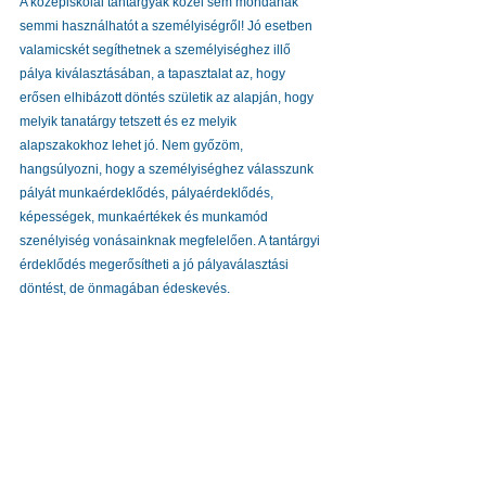
A középiskolai tantárgyak közel sem mondanak 
semmi használhatót a személyiségről! Jó esetben 
valamicskét segíthetnek a személyiséghez illő 
pálya kiválasztásában, a tapasztalat az, hogy 
erősen elhibázott döntés születik az alapján, hogy 
melyik tanatárgy tetszett és ez melyik 
alapszakokhoz lehet jó. Nem győzöm, 
hangsúlyozni, hogy a személyiséghez válasszunk 
pályát munkaérdeklődés, pályaérdeklődés, 
képességek, munkaértékek és munkamód 
szenélyiség vonásainknak megfelelően. A tantárgyi 
érdeklődés megerősítheti a jó pályaválasztási 
döntést, de önmagában édeskevés. 