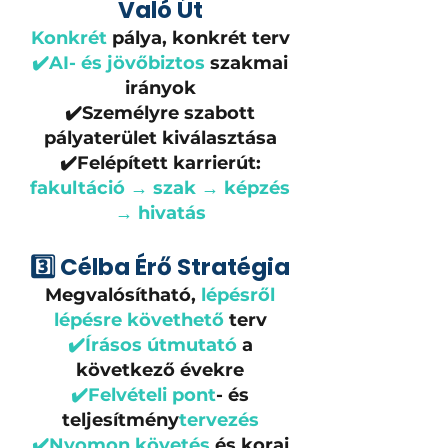
Való Út
Konkrét
pálya, konkrét terv
✔️AI- és jövőbiztos
szakmai
irányok
✔️Személyre szabott
pályaterület kiválasztása
✔️Felépített karrierút:
fakultáció → szak → képzés
→ hivatás
3️⃣ Célba Érő Stratégia
Megvalósítható,
lépésről
lépésre követhető
terv
✔️Írásos útmutató
a
következő évekre
✔️Felvételi pont
- és
teljesítmény
tervezés
✔️Nyomon követés
és korai