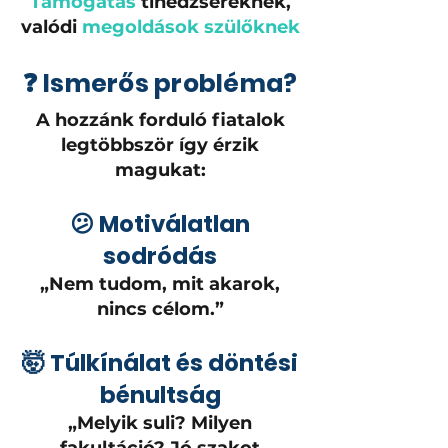
Támogatás
tinédzsereknek,
valódi
megoldások szülőknek
❓ Ismerős probléma?
A hozzánk forduló fiatalok
legtöbbször így érzik
magukat:
😕 Motiválatlan
sodródás
„Nem tudom, mit akarok,
nincs célom.”
🤯 Túlkínálat és döntési
bénultság
„Melyik suli? Milyen