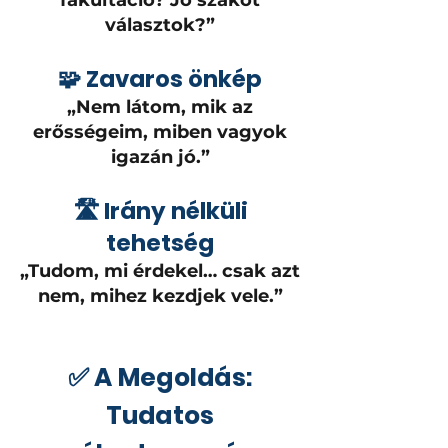
fakultáció? Jó szakot
választok?”
🧩 Zavaros önkép
„Nem látom, mik az
erősségeim, miben vagyok
igazán jó.”
🛣️ Irány nélküli
tehetség
„Tudom, mi érdekel… csak azt
nem, mihez kezdjek vele.”
✅ A Megoldás:
Tudatos