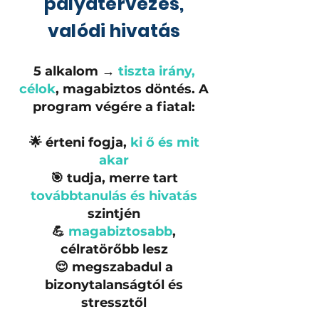
pályatervezés,
valódi hivatás
5 alkalom →
tiszta irány,
célok
, magabiztos döntés. A
program végére a fiatal:
🌟 érteni fogja,
ki ő és mit
akar
🎯 tudja, merre tart
továbbtanulás és hivatás
szintjén
💪
magabiztosabb
,
célratörőbb lesz
😌 megszabadul a
bizonytalanságtól és
stressztől