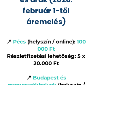
február 1-től
áremelés)
📍
Pécs
(helyszín / online):
100
000 Ft
Részletfizetési lehetőség: 5 x
20.000 Ft
📍
Budapest és
megyeszékhelyek
(helyszín /
online): 120 000 Ft
Részletfizetési lehetőség:
40.000 Ft + 4 x 20.000 Ft
Minden fiatal máshonnan
indul.