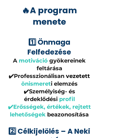
🔥A program
menete
1️⃣ Önmaga
Felfedezése
A
motiváció
gyökereinek
feltárása
✔️Professzionálisan
vezetett
önismeret
i elemzés
✔️Személyiség- és
érdeklődési
profil
✔️Erősségek, értékek, rejtett
lehetőségek
beazonosítása
2️⃣ Célkijelölés – A Neki