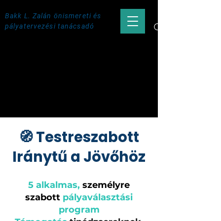
Bakk L. Zalán önismereti és
pályatervezési tanácsadó
🧭 Testreszabott
Iránytű a Jövőhöz
5 alkalmas,
személyre
szabott
pályaválasztási
program