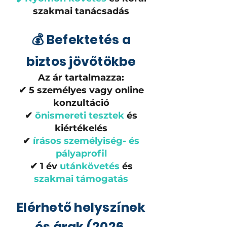
szakmai tanácsadás
💰 Befektetés a
biztos jövőtökbe
Az ár tartalmazza:
✔ 5 személyes vagy online
konzultáció
✔
önismereti tesztek
és
kiértékelés
✔
írásos személyiség- és
pályaprofil
✔ 1 év
utánkövetés
és
szakmai támogatás
Elérhető helyszínek
és árak (2026.