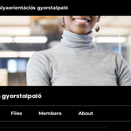
ályaorientációs gyorstalpaló
s gyorstalpaló
Files
Members
About