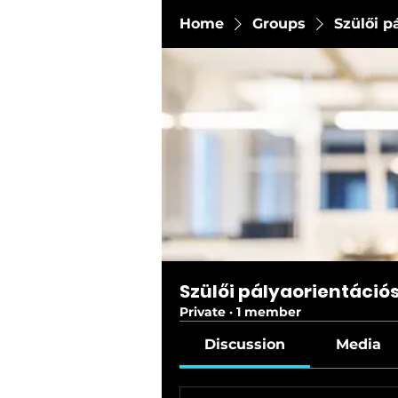
Home
Groups
Szülői p
Szülői pályaorientáció
Private
·
1 member
Discussion
Media